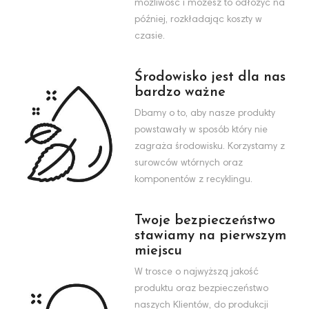
możliwość i możesz to odłożyć na
później, rozkładając koszty w
czasie.
Środowisko jest dla nas
bardzo ważne
Dbamy o to, aby nasze produkty
powstawały w sposób który nie
zagraża środowisku. Korzystamy z
surowców wtórnych oraz
komponentów z recyklingu.
Twoje bezpieczeństwo
stawiamy na pierwszym
miejscu
W trosce o najwyższą jakość
produktu oraz bezpieczeństwo
naszych Klientów, do produkcji