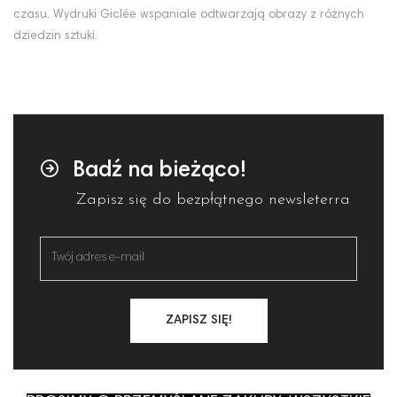
czasu. Wydruki Giclée wspaniale odtwarzają obrazy z różnych
dziedzin sztuki.
Badź na bieżąco!
Zapisz się do bezpłątnego newsleterra
ZAPISZ SIĘ!