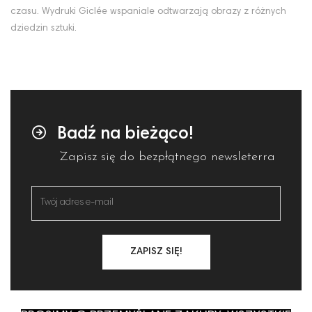
czasu. Wydruki Giclée wspaniale odtwarzają obrazy z różnych
dziedzin sztuki.
Badź na bieżąco!
Zapisz się do bezpłątnego newsleterra
ZAPISZ SIĘ!