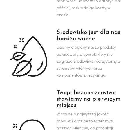
możliwość i możesz to odłożyć na
później, rozkładając koszty w
czasie.
Środowisko jest dla nas
bardzo ważne
Dbamy o to, aby nasze produkty
powstawały w sposób który nie
zagraża środowisku. Korzystamy z
surowców wtórnych oraz
komponentów z recyklingu.
Twoje bezpieczeństwo
stawiamy na pierwszym
miejscu
W trosce o najwyższą jakość
produktu oraz bezpieczeństwo
naszych Klientów, do produkcji