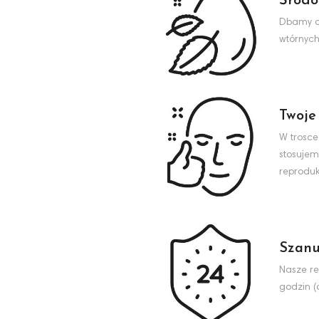
Środo
Dbamy o 
wtórnych
Twoje
W trosce
stosujem
reproduk
Szanu
Nasze re
godzin (