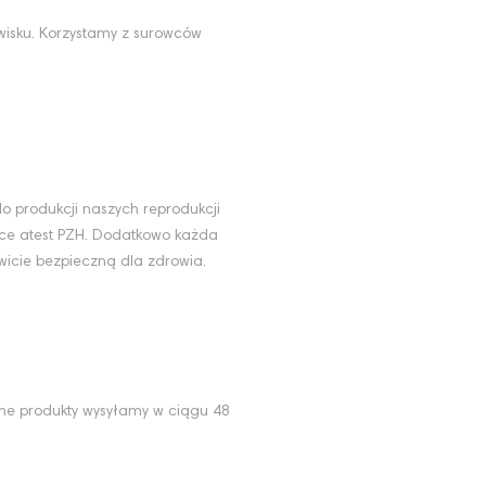
wisku. Korzystamy z surowców
u
o produkcji naszych reprodukcji
ące atest PZH. Dodatkowo każda
wicie bezpieczną dla zdrowia.
ne produkty wysyłamy w ciągu 48