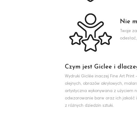
Nie m
Twoje za
odesłać,
Czym jest Giclee i dlacz
Wydruki Giclée inaczej Fine Art Pri
olejnych, obrazów akrylowych, malarst
artystyczna wykonywana z użyciem na
odwzorowanie barw oraz ich jakość i
z różnych dziedzin sztuki.