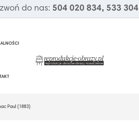
zwoń do nas:
504 020 834, 533 304
UALNOŚCI
TAKT
nac Paul (1883)