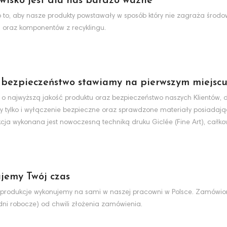
wisko jest dla nas bardzo ważne
to, aby nasze produkty powstawały w sposób który nie zagraża środo
 oraz komponentów z recyklingu.
 bezpieczeństwo stawiamy na pierwszym miejsc
 o najwyższą jakość produktu oraz bezpieczeństwo naszych Klientów, d
y tylko i wyłączenie bezpieczne oraz sprawdzone materiały posiadaj
cja wykonana jest nowoczesną techniką druku Giclée (Fine Art), całko
jemy Twój czas
produkcje wykonujemy na sami w naszej pracowni w Polsce. Zamówio
dni robocze) od chwili złożenia zamówienia.