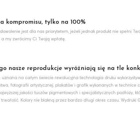
a kompromisu, tylko na 100%
dowolenie jest dla nas priorytetem, jeżeli jednak produkt nie spełni 
 a my zwrócimy Ci Twoją wpłatę.
ego nasze reprodukcje wyróżniają się na tle konk
nt - uznana na całym świecie rewolucyjna technologia druku wykorzyst
wa, fotografii artystycznej, plakatów i grafik wykonanych w technice c
jwyższej jakości tuszów pigmentowych i specjalistycznych podłoży, k
 trwałość. Kolory nie blakną przez bardzo długi okres czasu. Wydruki