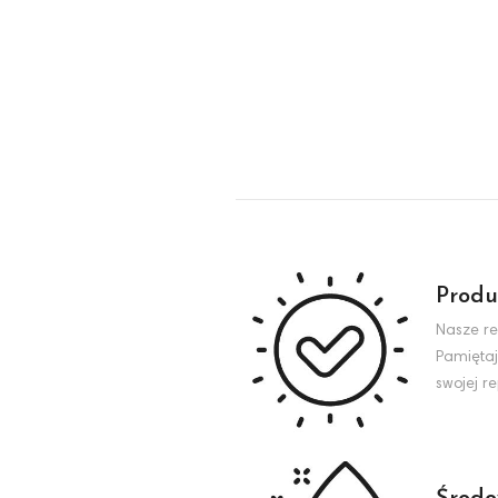
Produ
Nasze re
Pamiętaj
swojej r