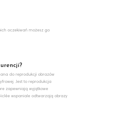
Twoich oczekiwań możesz go
urencji?
ywana do reprodukcji obrazów
yfrowej. Jest to reprodukcja
tóre zapewniają wyjątkowe
 Giclée wspaniale odtwarzają obrazy