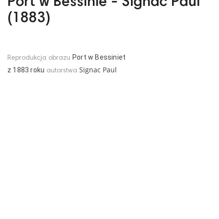
Port w Bessinie - Signac Paul
(1883)
Port w Bessiniet
Reprodukcja obrazu
Signac Paul
z
1883
roku
autorstwa