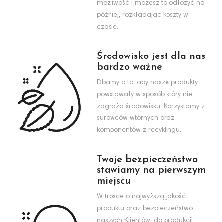
możliwość i możesz to odłożyć na
później, rozkładając koszty w
czasie.
Środowisko jest dla nas
bardzo ważne
Dbamy o to, aby nasze produkty
powstawały w sposób który nie
zagraża środowisku. Korzystamy z
surowców wtórnych oraz
komponentów z recyklingu.
Twoje bezpieczeństwo
stawiamy na pierwszym
miejscu
W trosce o najwyższą jakość
produktu oraz bezpieczeństwo
naszych Klientów, do produkcji