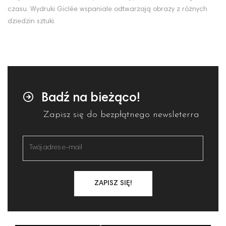
czasu. Wydruki Giclée wspaniale odtwarzają obrazy z różnych
dziedzin sztuki.
Badź na bieżąco!
Zapisz się do bezpłątnego newsleterra
ZAPISZ SIĘ!