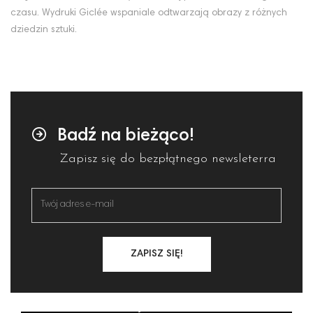
czasu. Wydruki Giclée wspaniale odtwarzają obrazy z różnych
dziedzin sztuki.
Badź na bieżąco!
Zapisz się do bezpłątnego newsleterra
ZAPISZ SIĘ!