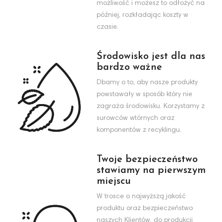
możliwość i możesz to odłożyć na
później, rozkładając koszty w
czasie.
Środowisko jest dla nas
bardzo ważne
Dbamy o to, aby nasze produkty
powstawały w sposób który nie
zagraża środowisku. Korzystamy z
surowców wtórnych oraz
komponentów z recyklingu.
Twoje bezpieczeństwo
stawiamy na pierwszym
miejscu
W trosce o najwyższą jakość
produktu oraz bezpieczeństwo
naszych Klientów, do produkcji