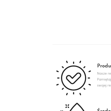
Produ
Nasze re
Pamiętaj
swojej r