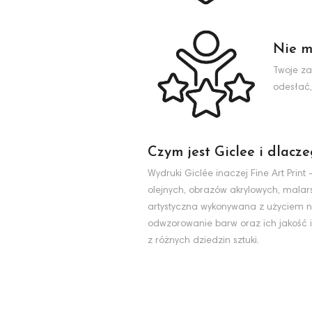
Nie m
Twoje za
odesłać,
Czym jest Giclee i dlacz
Wydruki Giclée inaczej Fine Art Pri
olejnych, obrazów akrylowych, malarst
artystyczna wykonywana z użyciem na
odwzorowanie barw oraz ich jakość i
z różnych dziedzin sztuki.