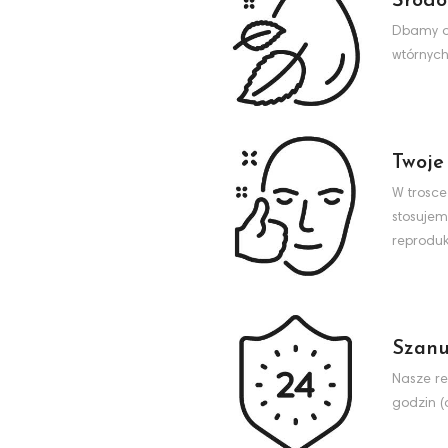
Środo
Dbamy o 
wtórnych
Twoje
W trosce
stosujem
reproduk
Szanu
Nasze re
godzin (