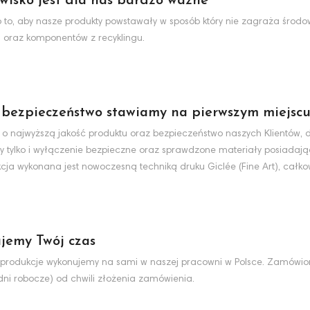
wisko jest dla nas bardzo ważne
to, aby nasze produkty powstawały w sposób który nie zagraża środo
 oraz komponentów z recyklingu.
 bezpieczeństwo stawiamy na pierwszym miejsc
 o najwyższą jakość produktu oraz bezpieczeństwo naszych Klientów, d
y tylko i wyłączenie bezpieczne oraz sprawdzone materiały posiadaj
cja wykonana jest nowoczesną techniką druku Giclée (Fine Art), całko
jemy Twój czas
produkcje wykonujemy na sami w naszej pracowni w Polsce. Zamówio
dni robocze) od chwili złożenia zamówienia.