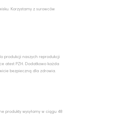
wisku. Korzystamy z surowców
u
o produkcji naszych reprodukcji
ące atest PZH. Dodatkowo każda
wicie bezpieczną dla zdrowia.
ne produkty wysyłamy w ciągu 48