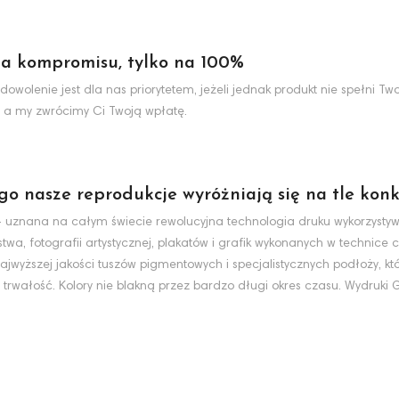
a kompromisu, tylko na 100%
dowolenie jest dla nas priorytetem, jeżeli jednak produkt nie spełni 
 a my zwrócimy Ci Twoją wpłatę.
ego nasze reprodukcje wyróżniają się na tle konk
nt - uznana na całym świecie rewolucyjna technologia druku wykorzyst
wa, fotografii artystycznej, plakatów i grafik wykonanych w technice c
jwyższej jakości tuszów pigmentowych i specjalistycznych podłoży, k
 trwałość. Kolory nie blakną przez bardzo długi okres czasu. Wydruki