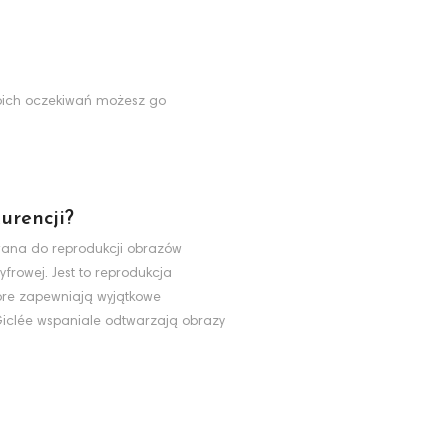
Twoich oczekiwań możesz go
urencji?
ywana do reprodukcji obrazów
yfrowej. Jest to reprodukcja
tóre zapewniają wyjątkowe
 Giclée wspaniale odtwarzają obrazy