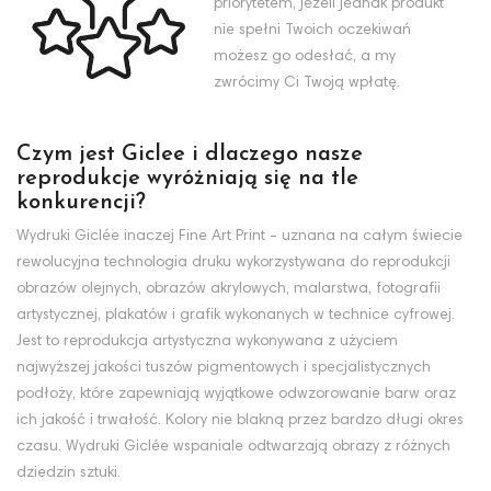
priorytetem, jeżeli jednak produkt
nie spełni Twoich oczekiwań
możesz go odesłać, a my
zwrócimy Ci Twoją wpłatę.
Czym jest Giclee i dlaczego nasze
reprodukcje wyróżniają się na tle
konkurencji?
Wydruki Giclée inaczej Fine Art Print - uznana na całym świecie
rewolucyjna technologia druku wykorzystywana do reprodukcji
obrazów olejnych, obrazów akrylowych, malarstwa, fotografii
artystycznej, plakatów i grafik wykonanych w technice cyfrowej.
Jest to reprodukcja artystyczna wykonywana z użyciem
najwyższej jakości tuszów pigmentowych i specjalistycznych
podłoży, które zapewniają wyjątkowe odwzorowanie barw oraz
ich jakość i trwałość. Kolory nie blakną przez bardzo długi okres
czasu. Wydruki Giclée wspaniale odtwarzają obrazy z różnych
dziedzin sztuki.