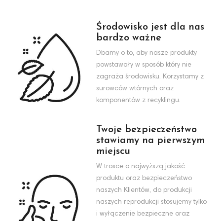
Środowisko jest dla nas
bardzo ważne
Dbamy o to, aby nasze produkty
powstawały w sposób który nie
zagraża środowisku. Korzystamy z
surowców wtórnych oraz
komponentów z recyklingu.
Twoje bezpieczeństwo
stawiamy na pierwszym
miejscu
W trosce o najwyższą jakość
produktu oraz bezpieczeństwo
naszych Klientów, do produkcji
naszych reprodukcji stosujemy tylko
i wyłączenie bezpieczne oraz