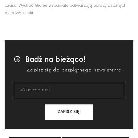
czasu. Wydruki Giclée wspaniale odtwarzają obrazy z różnych
dziedzin sztuki.
Badź na bieżąco!
Zapisz się do bezpłątnego newsleterra
ZAPISZ SIĘ!