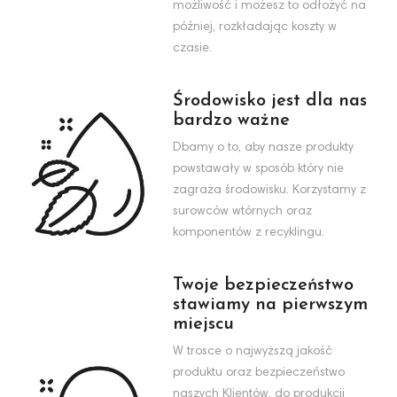
możliwość i możesz to odłożyć na
później, rozkładając koszty w
czasie.
Środowisko jest dla nas
bardzo ważne
Dbamy o to, aby nasze produkty
powstawały w sposób który nie
zagraża środowisku. Korzystamy z
surowców wtórnych oraz
komponentów z recyklingu.
Twoje bezpieczeństwo
stawiamy na pierwszym
miejscu
W trosce o najwyższą jakość
produktu oraz bezpieczeństwo
naszych Klientów, do produkcji