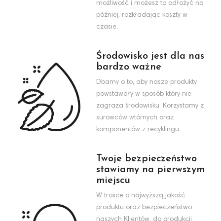
możliwość i możesz to odłożyć na
później, rozkładając koszty w
czasie.
Środowisko jest dla nas
bardzo ważne
Dbamy o to, aby nasze produkty
powstawały w sposób który nie
zagraża środowisku. Korzystamy z
surowców wtórnych oraz
komponentów z recyklingu.
Twoje bezpieczeństwo
stawiamy na pierwszym
miejscu
W trosce o najwyższą jakość
produktu oraz bezpieczeństwo
naszych Klientów, do produkcji