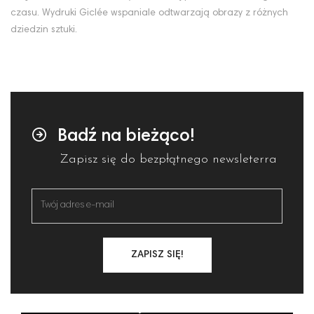
czasu. Wydruki Giclée wspaniale odtwarzają obrazy z różnych
dziedzin sztuki.
Badź na bieżąco!
Zapisz się do bezpłątnego newsleterra
ZAPISZ SIĘ!